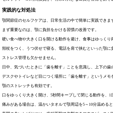
実践的な対処法
顎関節症のセルフケアは、日常生活の中で簡単に実践できま
まず重要なのは、顎に負担をかける習慣の改善です。
硬い食べ物や大きく口を開ける動作を避け、食事はゆっくり
頬杖をつく、うつ伏せで寝る、電話を肩で挟むといった顎に
ストレス管理も欠かせません。
日中、気づいたときに「歯を離す」ことを意識し、上下の歯の
デスクやトイレなど目につく場所に「歯を離す」というメモ
顎のストレッチも有効です。
口をゆっくり大きく開け、5秒間キープして閉じる動作を、1
痛みがある場合は、温かいタオルで顎周辺を5～10分温める