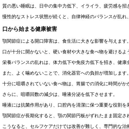
質の悪い睡眠は、日中の集中力低下、イライラ、疲労感を招
慢性的なストレス状態が続くと、自律神経のバランスが乱れ
口から始まる健康被害
顎関節症による開口障害は、食生活に大きな影響を与えます
口が十分に開かないと、硬い食材や大きな食べ物を避けるよ
栄養バランスの乱れは、体力低下や免疫力低下を招き、健康
また、よく噛めないことで、消化器官への負担が増加します
十分に咀嚼されていない食べ物は、胃腸での消化に時間がか
さらに、咀嚼回数の減少は、唾液分泌を低下させます。
唾液には抗菌作用があり、口腔内を清潔に保つ重要な役割を
顎関節症が長期化すると、顎の関節円板がずれたまま固定さ
こうなると、セルフケアだけでは改善が難しく、専門的な治