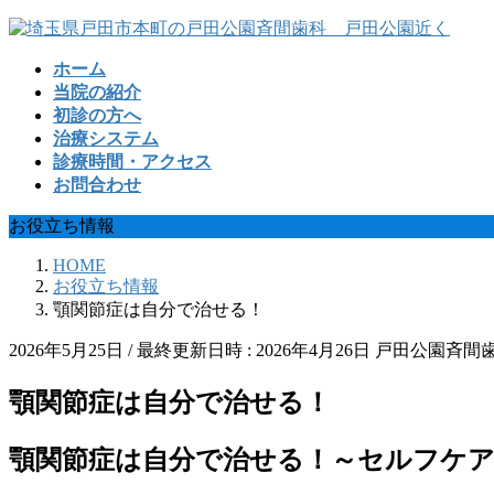
コ
ナ
ン
ビ
ホーム
テ
ゲ
当院の紹介
ン
ー
初診の方へ
ツ
シ
治療システム
へ
ョ
診療時間・アクセス
ス
ン
お問合わせ
キ
に
ッ
移
お役立ち情報
プ
動
HOME
お役立ち情報
顎関節症は自分で治せる！
2026年5月25日
/ 最終更新日時 :
2026年4月26日
戸田公園斉間
顎関節症は自分で治せる！
顎関節症は自分で治せる！～セルフケ