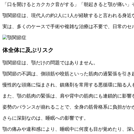
「口を開けるとカクカク音がする」「朝起きると顎が痛い」
顎関節症は、現代人の約2人に1人が経験すると言われる身近
実は、多くのケースで手術や複雑な治療は不要で、日常のセ
体全体に及ぶリスク
顎関節症は、顎だけの問題ではありません。
顎関節の不調は、側頭筋や咬筋といった筋肉の過緊張を引き
慢性的な頭痛に悩まされ、鎮痛剤を常用する悪循環に陥る人
また、顎の筋肉の緊張は、肩や背中の筋肉にも連鎖的に影響
姿勢のバランスが崩れることで、全身の筋骨格系に負担がか
さらに深刻なのは、睡眠への影響です。
顎の痛みや違和感により、睡眠中に何度も目が覚めたり、深