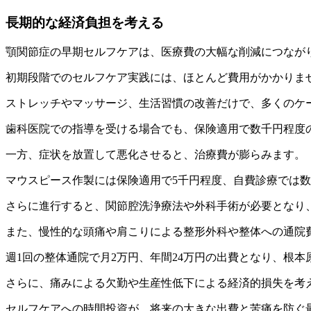
長期的な経済負担を考える
顎関節症の早期セルフケアは、医療費の大幅な削減につなが
初期段階でのセルフケア実践には、ほとんど費用がかかりま
ストレッチやマッサージ、生活習慣の改善だけで、多くのケ
歯科医院での指導を受ける場合でも、保険適用で数千円程度
一方、症状を放置して悪化させると、治療費が膨らみます。
マウスピース作製には保険適用で5千円程度、自費診療では
さらに進行すると、関節腔洗浄療法や外科手術が必要となり
また、慢性的な頭痛や肩こりによる整形外科や整体への通院
週1回の整体通院で月2万円、年間24万円の出費となり、根
さらに、痛みによる欠勤や生産性低下による経済的損失を考
セルフケアへの時間投資が、将来の大きな出費と苦痛を防ぐ