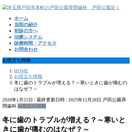
コ
ナ
ン
ビ
ホーム
テ
ゲ
当院の紹介
ン
ー
初診の方へ
ツ
シ
治療システム
へ
ョ
診療時間・アクセス
ス
ン
お問合わせ
キ
に
ッ
移
お役立ち情報
プ
動
HOME
お役立ち情報
冬に歯のトラブルが増える？～寒いときに歯が痛むの
はなぜ？～
2026年1月21日
/ 最終更新日時 :
2025年12月28日
戸田公園斉
間歯科
お役立ち情報
冬に歯のトラブルが増える？～寒いと
きに歯が痛むのはなぜ？～