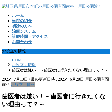
コ
ナ
ン
ビ
ホーム
テ
ゲ
当院の紹介
ン
ー
初診の方へ
ツ
シ
治療システム
へ
ョ
診療時間・アクセス
ス
ン
お問合わせ
キ
に
ッ
移
お役立ち情報
プ
動
HOME
お役立ち情報
歯医者は嫌い！～歯医者に行きたくない理由って？～
2025年7月13日
/ 最終更新日時 :
2025年6月28日
戸田公園斉間
歯科
お役立ち情報
歯医者は嫌い！～歯医者に行きたくな
い理由って？～