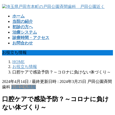
コ
ナ
ン
ビ
ホーム
テ
ゲ
当院の紹介
ン
ー
初診の方へ
ツ
シ
治療システム
へ
ョ
診療時間・アクセス
ス
ン
お問合わせ
キ
に
ッ
移
お役立ち情報
プ
動
HOME
お役立ち情報
口腔ケアで感染予防？～コロナに負けない体づくり～
2024年4月14日
/ 最終更新日時 :
2024年3月25日
戸田公園斉間
歯科
お役立ち情報
口腔ケアで感染予防？～コロナに負け
ない体づくり～