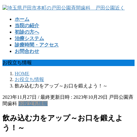
コ
ナ
ン
ビ
ホーム
テ
ゲ
当院の紹介
ン
ー
初診の方へ
ツ
シ
治療システム
へ
ョ
診療時間・アクセス
ス
ン
お問合わせ
キ
に
ッ
移
お役立ち情報
プ
動
HOME
お役立ち情報
飲み込む力をアップ～お口を鍛えよう！～
2023年11月27日
/ 最終更新日時 :
2023年10月29日
戸田公園斉
間歯科
お役立ち情報
飲み込む力をアップ～お口を鍛えよ
う！～